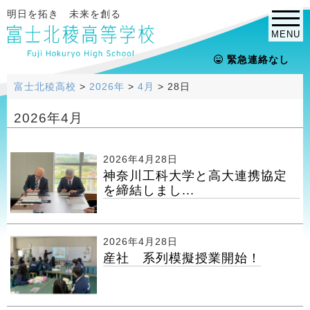
明日を拓き 未来を創る
MENU
緊急連絡なし
富士北稜高校
>
2026年
>
4月
>
28日
2026年4月
2026年4月28日
神奈川工科大学と高大連携協定
を締結しまし...
2026年4月28日
産社 系列模擬授業開始！