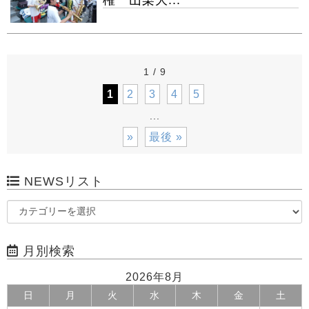
権 山梨大...
1 / 9
1
2
3
4
5
...
»
最後 »
NEWSリスト
月別検索
2026年8月
日
月
火
水
木
金
土