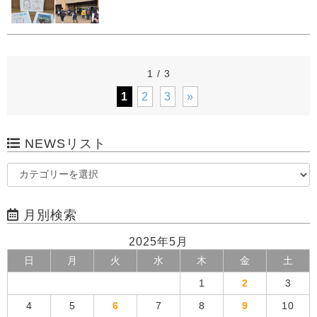
1 / 3
1
2
3
»
NEWSリスト
月別検索
2025年5月
日
月
火
水
木
金
土
1
2
3
4
5
6
7
8
9
10