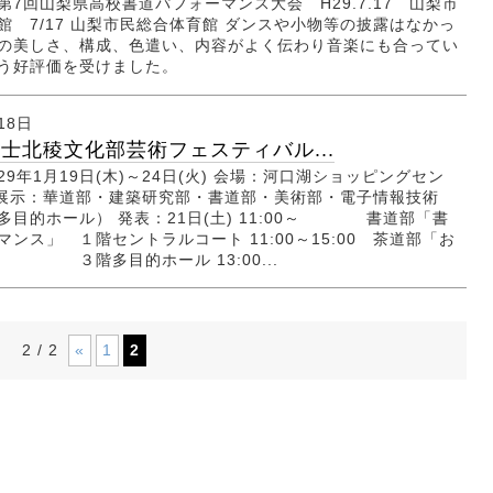
第7回山梨県高校書道パフォーマンス大会 H29.7.17 山梨市
館 7/17 山梨市民総合体育館 ダンスや小物等の披露はなかっ
の美しさ、構成、色遣い、内容がよく伝わり音楽にも合ってい
いう好評価を受けました。
18日
富士北稜文化部芸術フェスティバル...
9年1月19日(木)～24日(火) 会場：河口湖ショッピングセン
L 展示：華道部・建築研究部・書道部・美術部・電子情報技術
多目的ホール） 発表：21日(土) 11:00～ 書道部「書
ンス」 １階セントラルコート 11:00～15:00 茶道部「お
３階多目的ホール 13:00...
«
1
2
2 / 2