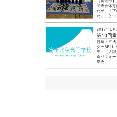
【書道部】
民総合体育
たが、「字
た。」と
2017年1月
第10回
日時：平成2
ターBEL
部 （３階
道パフォーマ
茶会」 