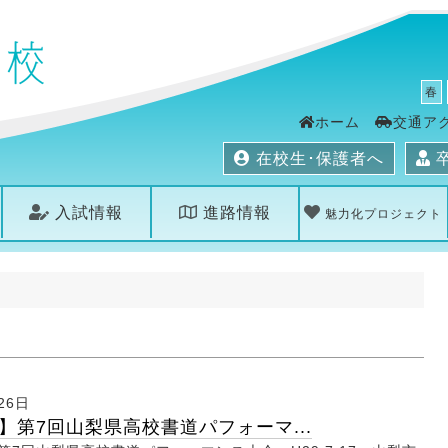
春
ホーム
交通ア
在校生･保護者へ
入試情報
進路情報
魅力化プロジェクト
26日
】第7回山梨県高校書道パフォーマ...