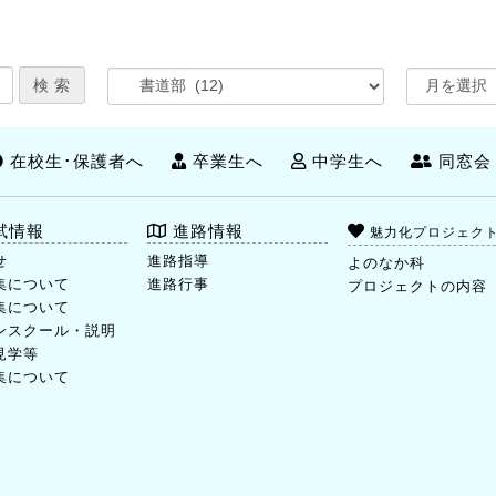
在校生･保護者へ
卒業生へ
中学生へ
同窓会
試情報
進路情報
魅力化プロジェク
せ
進路指導
よのなか科
集について
進路行事
プロジェクトの内容
集について
ンスクール・説明
見学等
集について