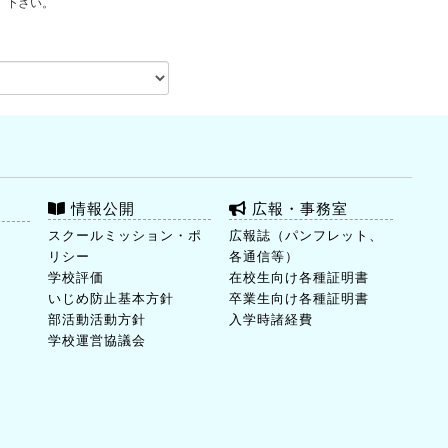
下さい。
情報公開
広報・事務室
ト
スクールミッション・ポ
広報誌（パンフレット、
リシー
各通信等）
学校評価
在校生向け各種証明書
いじめ防止基本方針
卒業生向け各種証明書
部活動活動方針
入学時諸経費
学校運営協議会