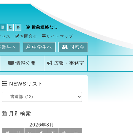
緊急連絡なし
夏
秋
冬
クセス
お問合せ
サイトマップ
卒業生へ
中学生へ
同窓会
情報公開
広報・事務室
NEWSリスト
月別検索
2026年8月
日
月
火
水
木
金
土