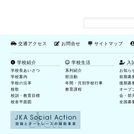
交通アクセス
お問合せ
サイトマップ
学校紹介
学校生活
入
学校長あいさつ
系列紹介
お知ら
学校案内
部活動
前期募
学校の沿革
年間・月別学校行事
後期募
校歌
教育課程
オープ
校訓・教育目標
会・部
校舎平面図
全国募