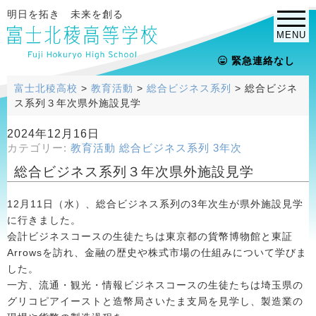
明日を拓き 未来を創る
MENU
緊急連絡なし
富士北稜高校
>
教育活動
>
総合ビジネス系列
>
総合ビジネ
ス系列３年次県外施設見学
2024年12月16日
カテゴリー:
教育活動
総合ビジネス系列
3年次
総合ビジネス系列３年次県外施設見学
12月11日（水）、総合ビジネス系列の3年次生が県外施設見学
に行きました。
会計ビジネスコースの生徒たちは東京都の貨幣博物館と東証
Arrowsを訪れ、金融の歴史や株式市場の仕組みについて学びま
した。
一方、流通・観光・情報ビジネスコースの生徒たちは埼玉県の
グリコピアイーストと造幣局さいたま支局を見学し、製造業の