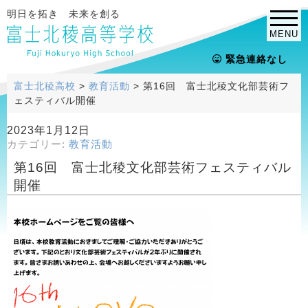
明日を拓き 未来を創る
MENU
緊急連絡なし
富士北稜高校
>
教育活動
>
第16回 富士北稜文化部芸術フ
ェスティバル開催
2023年1月12日
カテゴリー:
教育活動
第16回 富士北稜文化部芸術フェスティバル
開催