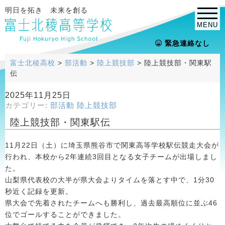
明日を拓き 未来を創る
MENU
緊急連絡なし
富士北稜高校
>
部活動
>
陸上競技部
>
陸上競技部・関東駅
伝
2025年11月25日
カテゴリー:
部活動
陸上競技部
陸上競技部・関東駅伝
11月22日（土）に埼玉県熊谷市で関東高等学校駅伝競走大会が
行われ、本校から2年連続3回目となる女子チームが出場しまし
た。
山梨県代表校の大半が県大会よりタイムを落とす中で、1分30
秒近く記録を更新。
県大会で先着されたチームへも勝利し、過去最高順位に並ぶ46
位でゴールすることができました。