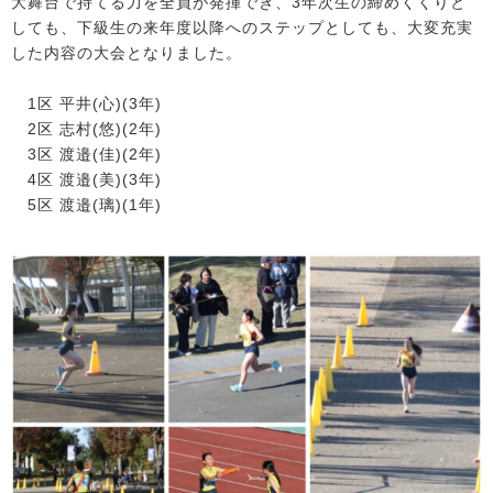
大舞台で持てる力を全員が発揮でき、3年次生の締めくくりと
しても、下級生の来年度以降へのステップとしても、大変充実
した内容の大会となりました。
1区 平井(心)(3年)
2区 志村(悠)(2年)
3区 渡邉(佳)(2年)
4区 渡邉(美)(3年)
5区 渡邉(璃)(1年)