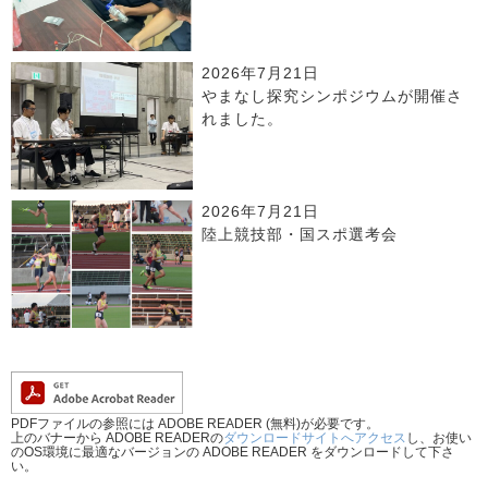
2026年7月21日
やまなし探究シンポジウムが開催さ
れました。
2026年7月21日
陸上競技部・国スポ選考会
PDFファイルの参照には ADOBE READER (無料)が必要です。
上のバナーから ADOBE READERの
ダウンロードサイトへアクセス
し、お使い
のOS環境に最適なバージョンの ADOBE READER をダウンロードして下さ
い。